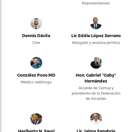
Representantes
Dennis Dávila
Lic Eddie López Serrano
Cine
Abogado y analista político
González Pons MD
Hon. Gabriel “Gaby”
Hernández
Médico radiólogo
Alcalde de Camuy y
presidente de la Federación
de Alcaldes
Heriberto N. Saurí
Lic Jaime Sanabria