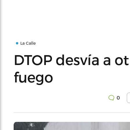
La Calle
DTOP desvía a o
fuego
0