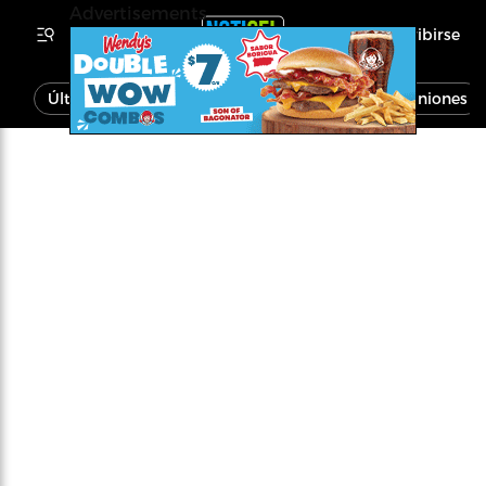
Advertisements
Inscribirse
Última Hora
Noticias
Economía
Opiniones