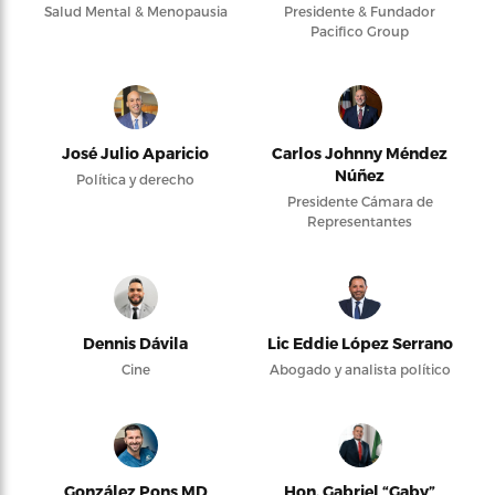
Salud Mental & Menopausia
Presidente & Fundador
Pacifico Group
José Julio Aparicio
Carlos Johnny Méndez
Núñez
Política y derecho
Presidente Cámara de
Representantes
Dennis Dávila
Lic Eddie López Serrano
Cine
Abogado y analista político
González Pons MD
Hon. Gabriel “Gaby”