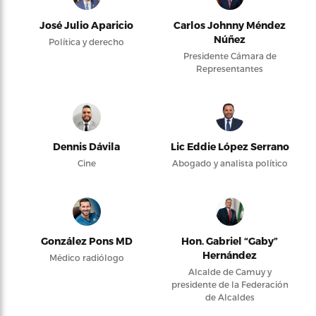
José Julio Aparicio
Carlos Johnny Méndez
Núñez
Política y derecho
Presidente Cámara de
Representantes
Dennis Dávila
Lic Eddie López Serrano
Cine
Abogado y analista político
González Pons MD
Hon. Gabriel “Gaby”
Hernández
Médico radiólogo
Alcalde de Camuy y
presidente de la Federación
de Alcaldes