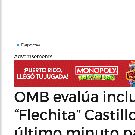
Deportes
Advertisements
OMB evalúa inclu
“Flechita” Castil
último minuto pa