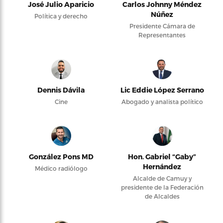
José Julio Aparicio
Carlos Johnny Méndez
Núñez
Política y derecho
Presidente Cámara de
Representantes
Dennis Dávila
Lic Eddie López Serrano
Cine
Abogado y analista político
González Pons MD
Hon. Gabriel “Gaby”
Hernández
Médico radiólogo
Alcalde de Camuy y
presidente de la Federación
de Alcaldes