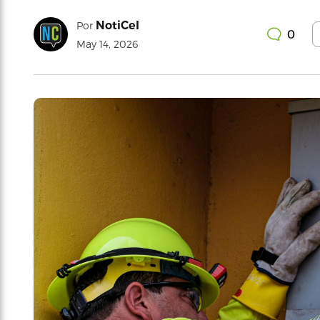
NotiCel
Por
0
May 14, 2026