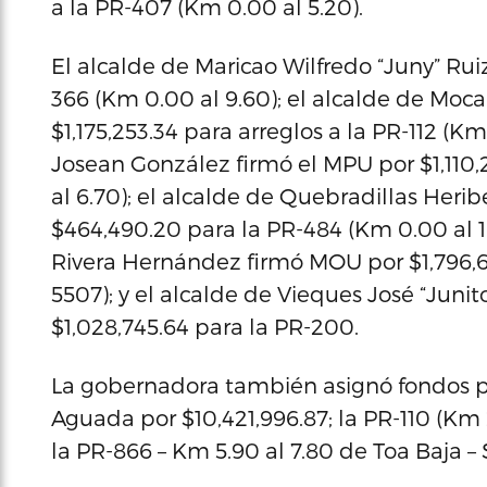
a la PR-407 (Km 0.00 al 5.20).
El alcalde de Maricao Wilfredo “Juny” Rui
366 (Km 0.00 al 9.60); el alcalde de Moca
$1,175,253.34 para arreglos a la PR-112 (Km
Josean González firmó el MPU por $1,110,2
al 6.70); el alcalde de Quebradillas Heri
$464,490.20 para la PR-484 (Km 0.00 al 1
Rivera Hernández firmó MOU por $1,796,648
5507); y el alcalde de Vieques José “Jun
$1,028,745.64 para la PR-200.
La gobernadora también asignó fondos pa
Aguada por $10,421,996.87; la PR-110 (Km 2
la PR-866 – Km 5.90 al 7.80 de Toa Baja –