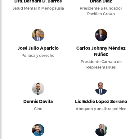
Dra. Bárbara D. Barros
Brian Díaz
Salud Mental & Menopausia
Presidente & Fundador
Pacifico Group
José Julio Aparicio
Carlos Johnny Méndez
Núñez
Política y derecho
Presidente Cámara de
Representantes
Dennis Dávila
Lic Eddie López Serrano
Cine
Abogado y analista político