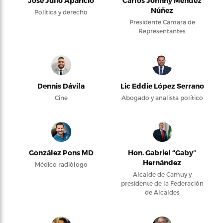
José Julio Aparicio
Carlos Johnny Méndez
Núñez
Política y derecho
Presidente Cámara de
Representantes
Dennis Dávila
Lic Eddie López Serrano
Cine
Abogado y analista político
González Pons MD
Hon. Gabriel “Gaby”
Hernández
Médico radiólogo
Alcalde de Camuy y
presidente de la Federación
de Alcaldes