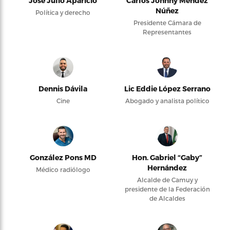
José Julio Aparicio
Carlos Johnny Méndez
Núñez
Política y derecho
Presidente Cámara de
Representantes
Dennis Dávila
Lic Eddie López Serrano
Cine
Abogado y analista político
González Pons MD
Hon. Gabriel “Gaby”
Hernández
Médico radiólogo
Alcalde de Camuy y
presidente de la Federación
de Alcaldes