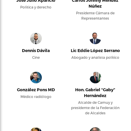
José Julio Aparicio
Carlos Johnny Méndez
Núñez
Política y derecho
Presidente Cámara de
Representantes
Dennis Dávila
Lic Eddie López Serrano
Cine
Abogado y analista político
González Pons MD
Hon. Gabriel “Gaby”
Hernández
Médico radiólogo
Alcalde de Camuy y
presidente de la Federación
de Alcaldes