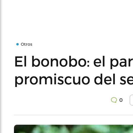
Otros
El bonobo: el pa
promiscuo del s
0