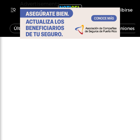
Advertisements
Inscribirse
Última Hora
Noticias
Economía
Opiniones