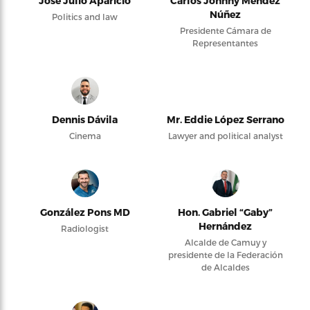
José Julio Aparicio
Carlos Johnny Méndez
Núñez
Politics and law
Presidente Cámara de
Representantes
Dennis Dávila
Mr. Eddie López Serrano
Cinema
Lawyer and political analyst
González Pons MD
Hon. Gabriel “Gaby”
Hernández
Radiologist
Alcalde de Camuy y
presidente de la Federación
de Alcaldes