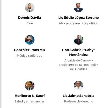
Dennis Dávila
Lic Eddie López Serrano
Cine
Abogado y analista político
González Pons MD
Hon. Gabriel “Gaby”
Hernández
Médico radiólogo
Alcalde de Camuy y
presidente de la Federación
de Alcaldes
Heriberto N. Saurí
Lic Jaime Sanabria
Salud y emergencias
Profesor de derecho