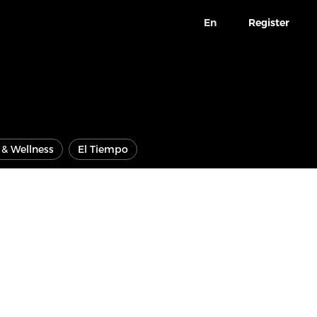
En
Register
e & Wellness
El Tiempo