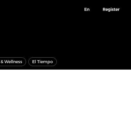
En
Register
e & Wellness
El Tiempo