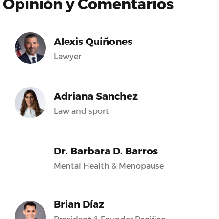
Opinión y Comentarios
Alexis Quiñones
Lawyer
Adriana Sanchez
Law and sport
Dr. Barbara D. Barros
Mental Health & Menopause
Brian Díaz
President & Founder Pacifico