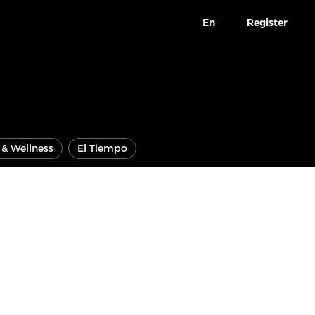
En
Register
e & Wellness
El Tiempo