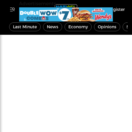
Advertisements
Register
Last Minute
News
Economy
Opinions
Sp