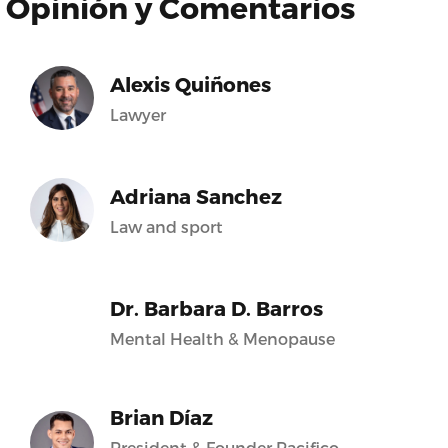
Opinión y Comentarios
Alexis Quiñones
Lawyer
Adriana Sanchez
Law and sport
Dr. Barbara D. Barros
Mental Health & Menopause
Brian Díaz
President & Founder Pacifico