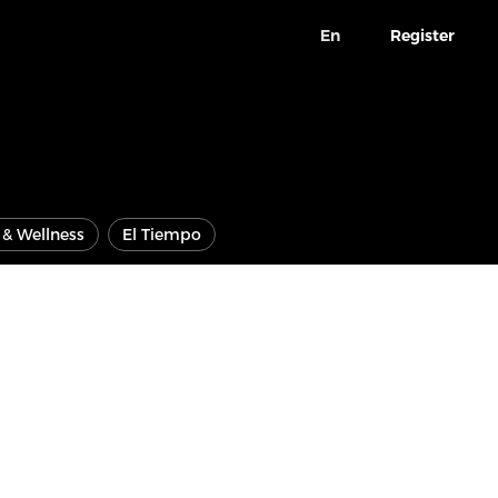
En
Register
e & Wellness
El Tiempo