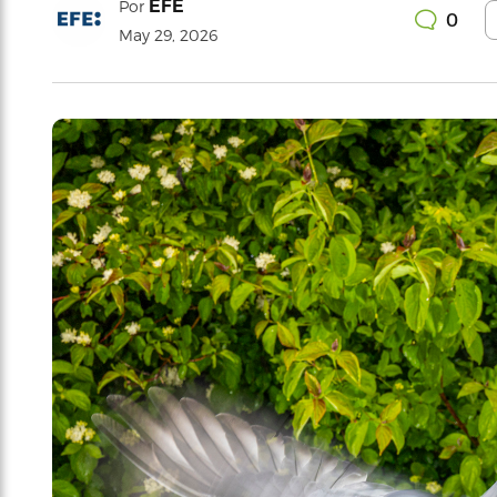
EFE
Por
0
May 29, 2026