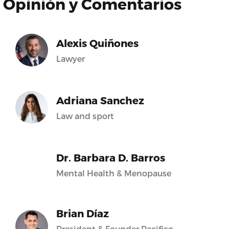
Opinión y Comentarios
Alexis Quiñones
Lawyer
Adriana Sanchez
Law and sport
Dr. Barbara D. Barros
Mental Health & Menopause
Brian Díaz
President & Founder Pacifico