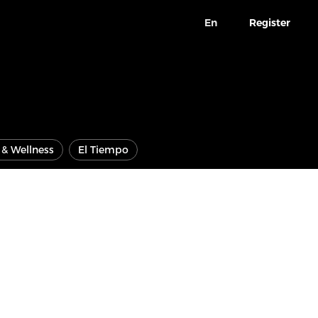
En
Register
e & Wellness
El Tiempo