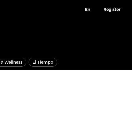
En
Register
e & Wellness
El Tiempo