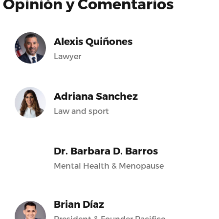
Opinión y Comentarios
Alexis Quiñones
Lawyer
Adriana Sanchez
Law and sport
Dr. Barbara D. Barros
Mental Health & Menopause
Brian Díaz
President & Founder Pacifico