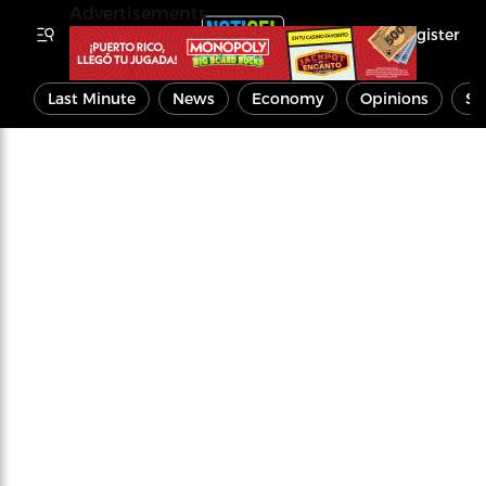
Advertisements
Register
Last Minute
News
Economy
Opinions
Sp