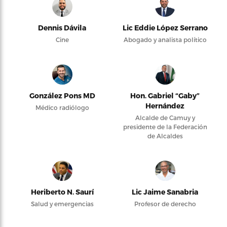
Dennis Dávila
Lic Eddie López Serrano
Cine
Abogado y analista político
González Pons MD
Hon. Gabriel “Gaby”
Hernández
Médico radiólogo
Alcalde de Camuy y
presidente de la Federación
de Alcaldes
Heriberto N. Saurí
Lic Jaime Sanabria
Salud y emergencias
Profesor de derecho