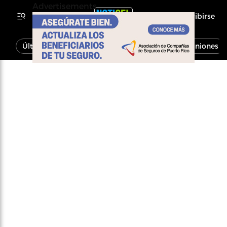
Advertisements
Inscribirse
Última Hora
Noticias
Economía
Opiniones