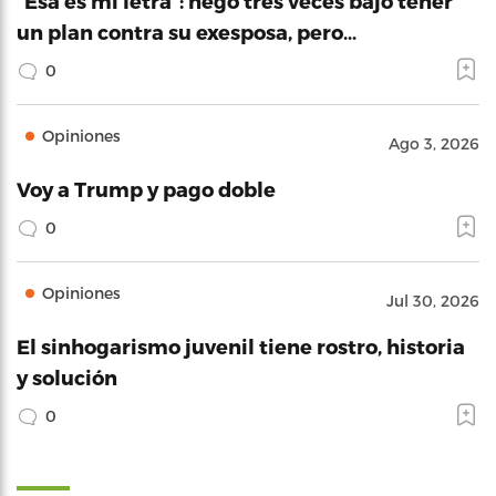
“Esa es mi letra”: negó tres veces bajo tener
un plan contra su exesposa, pero…
0
Opiniones
Ago 3, 2026
Voy a Trump y pago doble
0
Opiniones
Jul 30, 2026
El sinhogarismo juvenil tiene rostro, historia
y solución
0