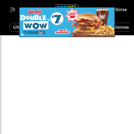
Advertisements
Inscribirse
Última Hora
Noticias
Economía
Opiniones