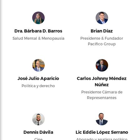
Dra. Bárbara D. Barros
Brian Díaz
Salud Mental & Menopausia
Presidente & Fundador
Pacifico Group
José Julio Aparicio
Carlos Johnny Méndez
Núñez
Política y derecho
Presidente Cámara de
Representantes
Dennis Dávila
Lic Eddie López Serrano
Cine
Abogado y analista político