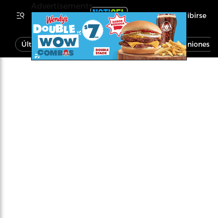
Advertisements
Inscribirse
Última Hora
Noticias
Economía
Opiniones