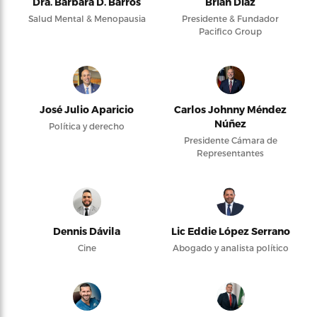
Dra. Bárbara D. Barros
Brian Díaz
Salud Mental & Menopausia
Presidente & Fundador
Pacifico Group
José Julio Aparicio
Carlos Johnny Méndez
Núñez
Política y derecho
Presidente Cámara de
Representantes
Dennis Dávila
Lic Eddie López Serrano
Cine
Abogado y analista político