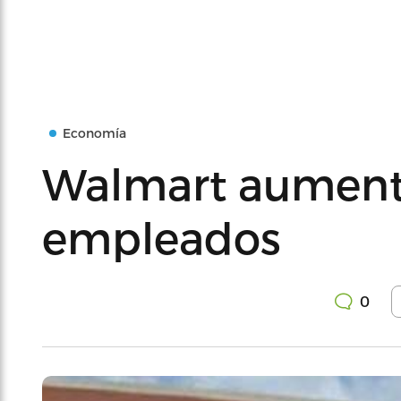
Economía
Walmart aumenta
empleados
0