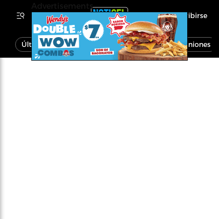
Advertisements
Inscribirse
Última Hora
Noticias
Economía
Opiniones