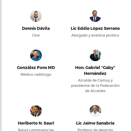
Dennis Dávila
Lic Eddie López Serrano
Cine
Abogado y analista político
González Pons MD
Hon. Gabriel “Gaby”
Hernández
Médico radiólogo
Alcalde de Camuy y
presidente de la Federación
de Alcaldes
Heriberto N. Saurí
Lic Jaime Sanabria
Salud y emergencias
Profesor de derecho