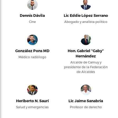
Dennis Dávila
Lic Eddie López Serrano
Cine
Abogado y analista político
González Pons MD
Hon. Gabriel “Gaby”
Hernández
Médico radiólogo
Alcalde de Camuy y
presidente de la Federación
de Alcaldes
Heriberto N. Saurí
Lic Jaime Sanabria
Salud y emergencias
Profesor de derecho