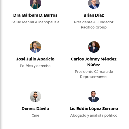
Dra. Bárbara D. Barros
Brian Díaz
Salud Mental & Menopausia
Presidente & Fundador
Pacifico Group
José Julio Aparicio
Carlos Johnny Méndez
Núñez
Política y derecho
Presidente Cámara de
Representantes
Dennis Dávila
Lic Eddie López Serrano
Cine
Abogado y analista político