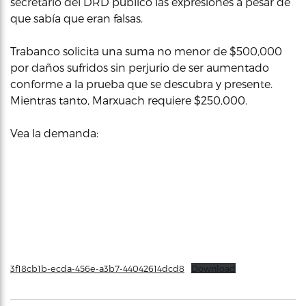
secretario del DRD publicó las expresiones a pesar de
que sabía que eran falsas.
Trabanco solicita una suma no menor de $500,000
por daños sufridos sin perjurio de ser aumentado
conforme a la prueba que se descubra y presente.
Mientras tanto, Marxuach requiere $250,000.
Vea la demanda:
3f18cb1b-ecda-456e-a3b7-44042614dcd8
Download