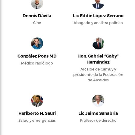
Dennis Dávila
Lic Eddie López Serrano
Cine
Abogado y analista político
González Pons MD
Hon. Gabriel “Gaby”
Hernández
Médico radiólogo
Alcalde de Camuy y
presidente de la Federación
de Alcaldes
Heriberto N. Saurí
Lic Jaime Sanabria
Salud y emergencias
Profesor de derecho