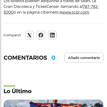
Los boletos pueden adquirirse a través de Sears, La
Gran Discoteca y TicketCenter, llamando al
787-792-
5000
ó en la página cibernética
www.tcpr.com
.
Compartir
0
COMENTARIOS
Añadir comentario
Lo Último