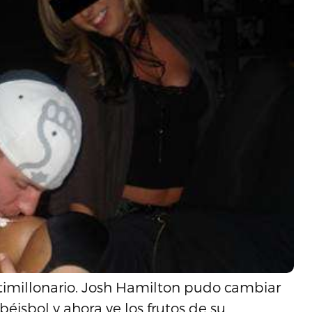
timillonario. Josh Hamilton pudo cambiar
l béisbol y ahora ve los frutos de su