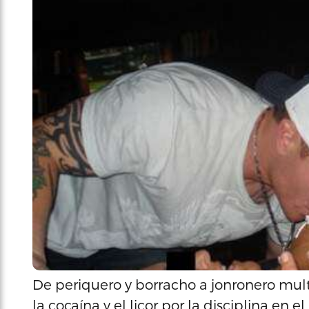
De periquero y borracho a jonronero mul
la cocaína y el licor por la disciplina en e