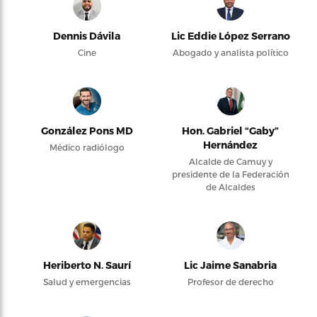
Dennis Dávila
Lic Eddie López Serrano
Cine
Abogado y analista político
González Pons MD
Hon. Gabriel “Gaby”
Hernández
Médico radiólogo
Alcalde de Camuy y
presidente de la Federación
de Alcaldes
Heriberto N. Saurí
Lic Jaime Sanabria
Salud y emergencias
Profesor de derecho