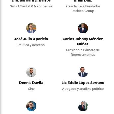
Dra. Bárbara D. Barros
Brian Díaz
Salud Mental & Menopausia
Presidente & Fundador
Pacifico Group
José Julio Aparicio
Carlos Johnny Méndez
Núñez
Política y derecho
Presidente Cámara de
Representantes
Dennis Dávila
Lic Eddie López Serrano
Cine
Abogado y analista político