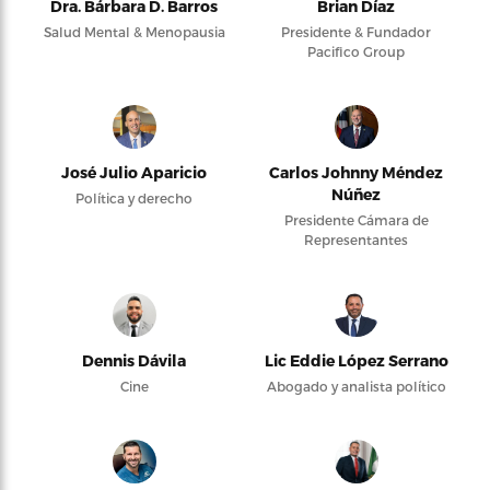
Dra. Bárbara D. Barros
Brian Díaz
Salud Mental & Menopausia
Presidente & Fundador
Pacifico Group
José Julio Aparicio
Carlos Johnny Méndez
Núñez
Política y derecho
Presidente Cámara de
Representantes
Dennis Dávila
Lic Eddie López Serrano
Cine
Abogado y analista político