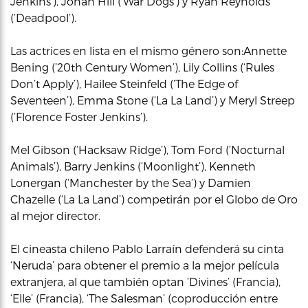
Jenkins’), Jonah Hill (‘War Dogs’) y Ryan Reynolds
(‘Deadpool’).
Las actrices en lista en el mismo género son:Annette
Bening (’20th Century Women’), Lily Collins (‘Rules
Don’t Apply’), Hailee Steinfeld (‘The Edge of
Seventeen’), Emma Stone (‘La La Land’) y Meryl Streep
(‘Florence Foster Jenkins’).
Mel Gibson (‘Hacksaw Ridge’), Tom Ford (‘Nocturnal
Animals’), Barry Jenkins (‘Moonlight’), Kenneth
Lonergan (‘Manchester by the Sea’) y Damien
Chazelle (‘La La Land’) competirán por el Globo de Oro
al mejor director.
El cineasta chileno Pablo Larraín defenderá su cinta
‘Neruda’ para obtener el premio a la mejor película
extranjera, al que también optan ‘Divines’ (Francia),
‘Elle’ (Francia), ‘The Salesman’ (coproducción entre