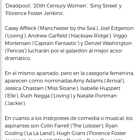
‘Deadpool’, ’20th Century Women’, ‘Sing Street’ y
‘Florence Foster Jenkins’.
Casey Affleck (‘Manchester by the Sea’), Joel Edgerton
(‘Loving’), Andrew Garfield (‘Hacksaw Ridge’), Viggo
Mortensen (‘Captain Fantastic’) y Denzel Washington
(‘Fences’) lucharán por el galardón al mejor actor
dramático.
En el mismo apartado, pero en la categoría femenina,
aparecen como nominadas:Amy Adams (‘Arrival’),
Jessica Chastain (‘Miss Sloane’), Isabelle Huppert
(‘Elle’), Ruth Negga (‘Loving’) y Natalie Portman
(‘Jackie’).
En cuanto a los intérpretes de comedia o musical, los
aspirantes son Colin Farrell (‘The Lobster’), Ryan
Gosling (‘La La Land’), Hugh Grant (‘Florence Foster