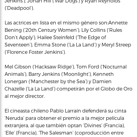
Jenkins’), Jonah Hill (‘War Dogs’) y Ryan Reynolds
(‘Deadpool’).
Las actrices en lista en el mismo género son:Annette
Bening (’20th Century Women’), Lily Collins (‘Rules
Don’t Apply’), Hailee Steinfeld (‘The Edge of
Seventeen’), Emma Stone (‘La La Land’) y Meryl Streep
(‘Florence Foster Jenkins’).
Mel Gibson (‘Hacksaw Ridge’), Tom Ford (‘Nocturnal
Animals’), Barry Jenkins (‘Moonlight’), Kenneth
Lonergan (‘Manchester by the Sea’) y Damien
Chazelle (‘La La Land’) competirán por el Globo de Oro
al mejor director.
El cineasta chileno Pablo Larraín defenderá su cinta
‘Neruda’ para obtener el premio a la mejor película
extranjera, al que también optan ‘Divines’ (Francia),
‘Elle’ (Francia), ‘The Salesman’ (coproducción entre