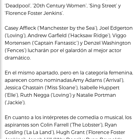
‘Deadpool’, ’20th Century Women’, ‘Sing Street’ y
‘Florence Foster Jenkins’.
Casey Affleck (‘Manchester by the Sea’), Joel Edgerton
(‘Loving’), Andrew Garfield (‘Hacksaw Ridge’), Viggo
Mortensen (‘Captain Fantastic’) y Denzel Washington
(‘Fences’) lucharán por el galardón al mejor actor
dramático.
En el mismo apartado, pero en la categoría femenina,
aparecen como nominadas:Amy Adams (‘Arrival’),
Jessica Chastain (‘Miss Sloane’), Isabelle Huppert
(‘Elle’), Ruth Negga (‘Loving’) y Natalie Portman
(‘Jackie’).
En cuanto a los intérpretes de comedia o musical, los
aspirantes son Colin Farrell (‘The Lobster’), Ryan
Gosling (‘La La Land’), Hugh Grant (‘Florence Foster