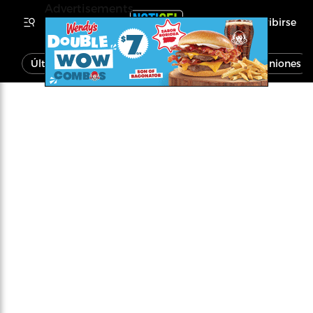
Advertisements
Inscribirse
Última Hora
Noticias
Economía
Opiniones