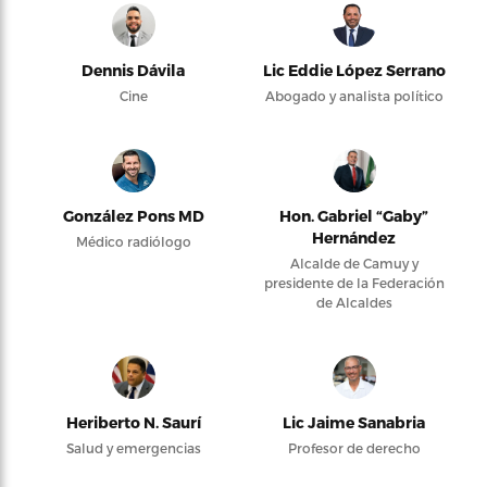
Dennis Dávila
Lic Eddie López Serrano
Cine
Abogado y analista político
González Pons MD
Hon. Gabriel “Gaby”
Hernández
Médico radiólogo
Alcalde de Camuy y
presidente de la Federación
de Alcaldes
Heriberto N. Saurí
Lic Jaime Sanabria
Salud y emergencias
Profesor de derecho