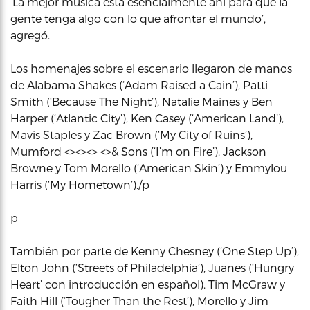
‘La mejor música está esencialmente ahí para que la
gente tenga algo con lo que afrontar el mundo’,
agregó.
Los homenajes sobre el escenario llegaron de manos
de Alabama Shakes (‘Adam Raised a Cain’), Patti
Smith (‘Because The Night’), Natalie Maines y Ben
Harper (‘Atlantic City’), Ken Casey (‘American Land’),
Mavis Staples y Zac Brown (‘My City of Ruins’),
Mumford <><><> <>& Sons (‘I’m on Fire’), Jackson
Browne y Tom Morello (‘American Skin’) y Emmylou
Harris (‘My Hometown’)./p
p
También por parte de Kenny Chesney (‘One Step Up’),
Elton John (‘Streets of Philadelphia’), Juanes (‘Hungry
Heart’ con introducción en español), Tim McGraw y
Faith Hill (‘Tougher Than the Rest’), Morello y Jim