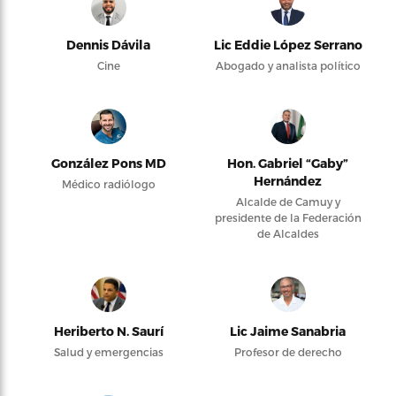
Dennis Dávila
Lic Eddie López Serrano
Cine
Abogado y analista político
González Pons MD
Hon. Gabriel “Gaby”
Hernández
Médico radiólogo
Alcalde de Camuy y
presidente de la Federación
de Alcaldes
Heriberto N. Saurí
Lic Jaime Sanabria
Salud y emergencias
Profesor de derecho