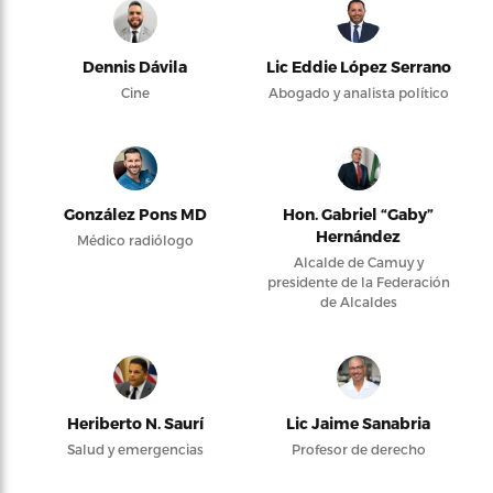
Dennis Dávila
Lic Eddie López Serrano
Cine
Abogado y analista político
González Pons MD
Hon. Gabriel “Gaby”
Hernández
Médico radiólogo
Alcalde de Camuy y
presidente de la Federación
de Alcaldes
Heriberto N. Saurí
Lic Jaime Sanabria
Salud y emergencias
Profesor de derecho