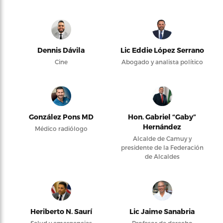
Dennis Dávila
Lic Eddie López Serrano
Cine
Abogado y analista político
González Pons MD
Hon. Gabriel “Gaby”
Hernández
Médico radiólogo
Alcalde de Camuy y
presidente de la Federación
de Alcaldes
Heriberto N. Saurí
Lic Jaime Sanabria
Salud y emergencias
Profesor de derecho