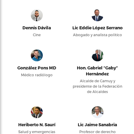
Dennis Dávila
Lic Eddie López Serrano
Cine
Abogado y analista político
González Pons MD
Hon. Gabriel “Gaby”
Hernández
Médico radiólogo
Alcalde de Camuy y
presidente de la Federación
de Alcaldes
Heriberto N. Saurí
Lic Jaime Sanabria
Salud y emergencias
Profesor de derecho