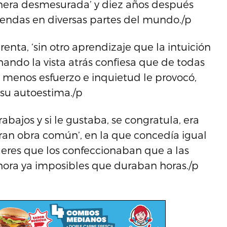
nera desmesurada’ y diez años después
tiendas en diversas partes del mundo./p
nta, ‘sin otro aprendizaje que la intuición
hando la vista atrás confiesa que de todas
e menos esfuerzo e inquietud le provocó,
 su autoestima./p
rabajos y si le gustaba, se congratula, era
gran obra común’, en la que concedía igual
lleres que los confeccionaban que a las
hora ya imposibles que duraban horas./p